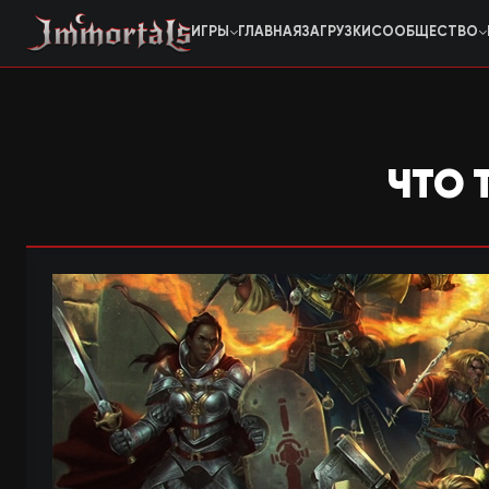
ИГРЫ
ГЛАВНАЯ
ЗАГРУЗКИ
СООБЩЕСТВО
TELEGRAM
Battle of the Immortals
BOI
Бессмертная классика
VK
War of the Immortals
WOI
DISCORD
Эволюция бессмертия
ЧТО 
Jade Dynasty
JD
Неповторимая