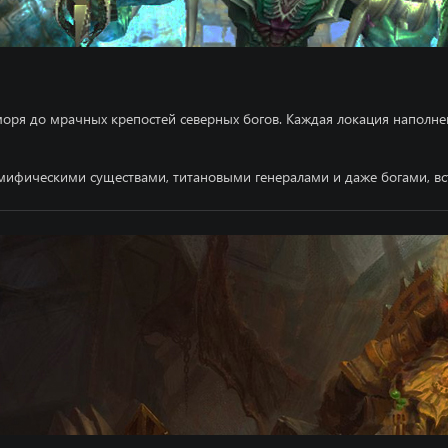
СКАЧАТЬ ФАЙЛЫ
Скачай необходимые файлы для игры всего в несколько кликов!
 моря до мрачных крепостей северных богов. Каждая локация напол
ИГРОВОЙ КЛИЕНТ WAR OF THE IMMORTALS
После скачивания архива - распакуйте файлы в папку и обновите их лаунчером.
с мифическими существами, титановыми генералами и даже богами, в
В пути к игровому клиенту не должно быть кириллицы!
ТА
GOOGLE DRIVE
YAN
СКАЧАТЬ ДРАЙВЕРЫ
СИСТЕМНЫЕ ТРЕБОВАНИЯ
Минимальные
Рекомендуемые