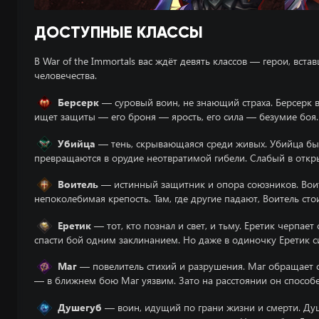
ДОСТУПНЫЕ КЛАССЫ
В War of the Immortals вас ждёт девять классов — герои, вст
человечества.
Берсерк
— суровый воин, не знающий страха. Берсерк в
ищет защиты — его броня — ярость, его сила — безумие боя
Убийца
— тень, скрывающаяся среди живых. Убийца быст
превращаются в орудие неотвратимой гибели. Слабый в откр
Воитель
— истинный защитник и опора союзников. Воите
непоколебимая крепость. Там, где другие падают, Воитель сто
Еретик
— тот, кто познал и свет, и тьму. Еретик черпае
спасти бой одним заклинанием. Но даже в одиночку Еретик с
Маг
— повелитель стихий и разрушения. Маг обращает си
— в ближнем бою Маг уязвим. Зато на расстоянии он способе
Душегуб
— воин, идущий по грани жизни и смерти. Душ