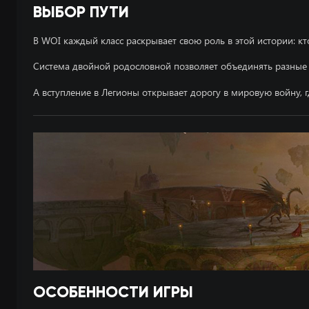
ВЫБОР ПУТИ
CPU
RAM
В WOI каждый класс раскрывает свою роль в этой истории: 
Video card
Система двойной родословной позволяет объединять разные 
Internet speed
А вступление в Легионы открывает дорогу в мировую войну, г
DirectX
OS
ОСОБЕННОСТИ ИГРЫ