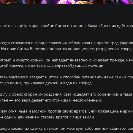
авшие на защиту мира в войне богов и титанов. Каждый из них идёт св
сегда стремится в сердце сражения, обрушивая на врагов град удар
. На поле битвы Берсерк становится воплощением разрушения, сокру
рый и смертоносный, он нападает внезапно и исчезает прежде, чем 
ытой схватке, но во тьме — непревзойдённый охотник.
ль мастерски владеет щитом и способен остановить даже самые сок
ит до конца, прикрывая друзей и ведя их вперёд.
т силу у обеих сторон мироздания: свет исцеляет его союзников, а ть
илён — его вера делает его стойким и несломленным.
лу огня, льда и молний против своих врагов, уничтожая целые армии
н одним движением стереть врагов с лица земли.
егуб заключил сделку с тьмой: он жертвует собственной защитой ра