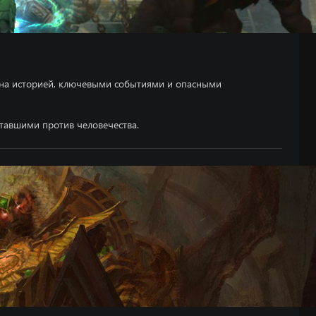
нена историей, ключевыми событиями и опасными
ставшими против человечества.
DEX DISK