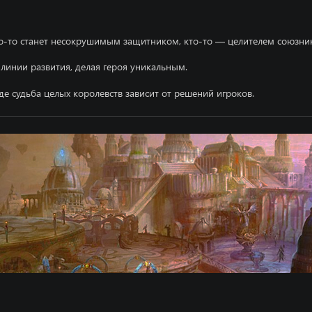
Pentium 3 800MHz
Pentium 4 1.5GHz
256 MB
512 MB
кто-то станет несокрушимым защитником, кто-то — целителем союзни
3D-accelerator GeForce2
3D-accelerator GeForc
линии развития, делая героя уникальным.
24kb/s
68kb/s
де судьба целых королевств зависит от решений игроков.
9c
9c
Windows 98 - Windows 7
Windows 8 - Windows 